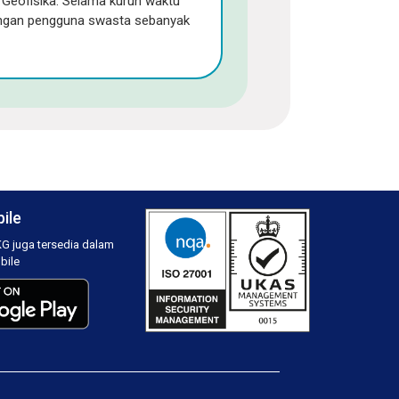
 Geofisika. Selama kurun waktu
ngan pengguna swasta sebanyak
ile
G juga tersedia dalam
bile