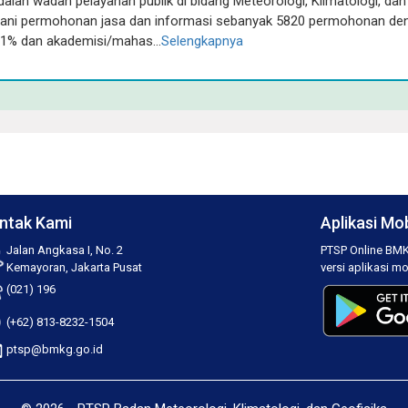
lah wadah pelayanan publik di bidang Meteorologi, Klimatologi, dan
ani permohonan jasa dan informasi sebanyak 5820 permohonan de
 1% dan akademisi/mahas...
Selengkapnya
ntak Kami
Aplikasi Mob
Jalan Angkasa I, No. 2
PTSP Online BMK
Kemayoran, Jakarta Pusat
versi aplikasi mo
(021) 196
(+62) 813-8232-1504
ptsp@bmkg.go.id